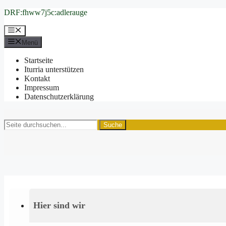
Zum
DRF:fhww7j5c:adlerauge
Inhalt
springen
Menü
Menü
Startseite
Iturria unterstützen
Kontakt
Impressum
Datenschutzerklärung
Suche
Hier sind wir