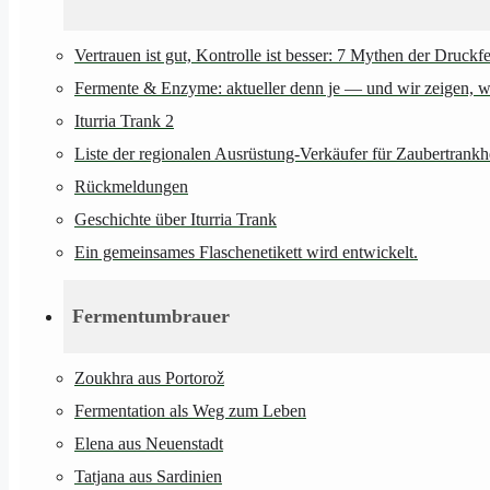
Vertrauen ist gut, Kontrolle ist besser: 7 Mythen der Druckf
Fermente & Enzyme: aktueller denn je — und wir zeigen, wie
Iturria Trank 2
Liste der regionalen Ausrüstung-Verkäufer für Zaubertrankh
Rückmeldungen
Geschichte über Iturria Trank
Ein gemeinsames Flaschenetikett wird entwickelt.
Fermentumbrauer
Zoukhra aus Portorož
Fermentation als Weg zum Leben
Elena aus Neuenstadt
Tatjana aus Sardinien