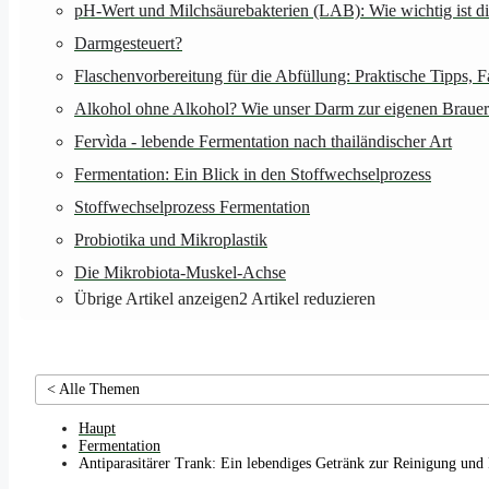
pH-Wert und Milchsäurebakterien (LAB): Wie wichtig ist d
Darmgesteuert?
Flaschenvorbereitung für die Abfüllung: Praktische Tipps, 
Alkohol ohne Alkohol? Wie unser Darm zur eigenen Brauer
Fervìda - lebende Fermentation nach thailändischer Art
Fermentation: Ein Blick in den Stoffwechselprozess
Stoffwechselprozess Fermentation
Probiotika und Mikroplastik
Die Mikrobiota-Muskel-Achse
Übrige Artikel anzeigen
2
Artikel reduzieren
< Alle Themen
Haupt
Fermentation
Antiparasitärer Trank: Ein lebendiges Getränk zur Reinigung und