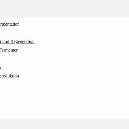
ermentation
ng und Regeneration
Fermenter
?
produktion