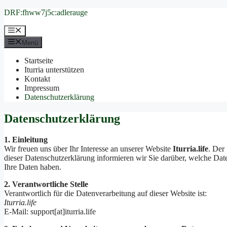
Zum
DRF:fhww7j5c:adlerauge
Inhalt
springen
Menü
Menü
Startseite
Iturria unterstützen
Kontakt
Impressum
Datenschutzerklärung
Datenschutzerklärung
1. Einleitung
Wir freuen uns über Ihr Interesse an unserer Website
Iturria.life
. Der
dieser Datenschutzerklärung informieren wir Sie darüber, welche Da
Ihre Daten haben.
2. Verantwortliche Stelle
Verantwortlich für die Datenverarbeitung auf dieser Website ist:
Iturria.life
E-Mail: support[at]iturria.life