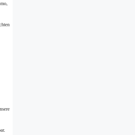
omo,
chten
nsere
ar.