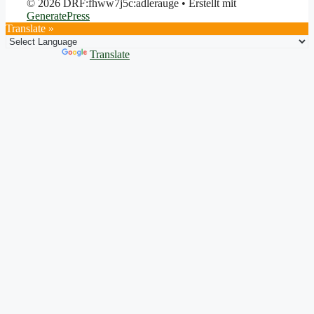
© 2026 DRF:fhww7j5c:adlerauge
• Erstellt mit
GeneratePress
Translate »
Powered by
Translate