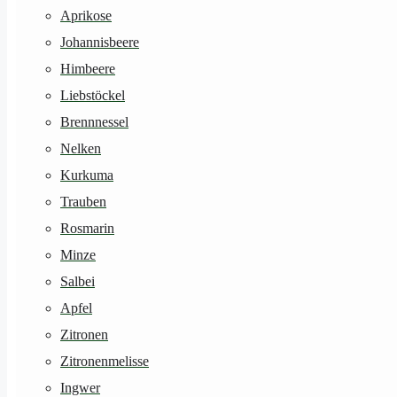
Aprikose
Johannisbeere
Himbeere
Liebstöckel
Brennnessel
Nelken
Kurkuma
Trauben
Rosmarin
Minze
Salbei
Apfel
Zitronen
Zitronenmelisse
Ingwer