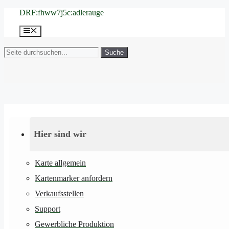
Zum
DRF:fhww7j5c:adlerauge
Inhalt
springen
Menü
Suche
Hier sind wir
Karte allgemein
Kartenmarker anfordern
Verkaufsstellen
Support
Gewerbliche Produktion