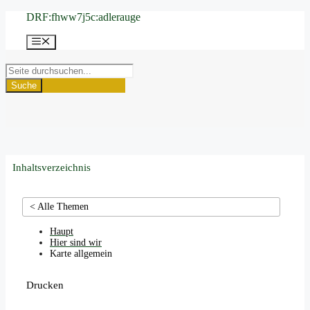
Zum
DRF:fhww7j5c:adlerauge
Inhalt
springen
Menü
Suche
Inhaltsverzeichnis
< Alle Themen
Haupt
Hier sind wir
Karte allgemein
Drucken