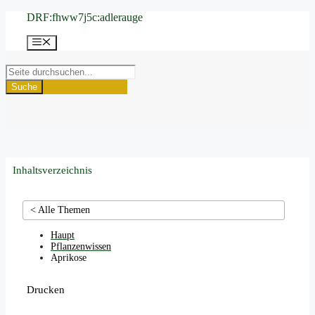
Zum
DRF:fhww7j5c:adlerauge
Inhalt
springen
Menü
Suche
Inhaltsverzeichnis
< Alle Themen
Haupt
Pflanzenwissen
Aprikose
Drucken