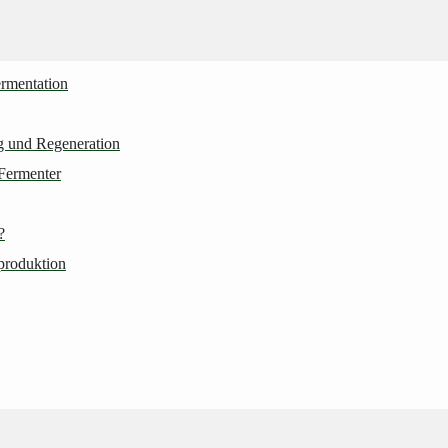
ermentation
ng und Regeneration
Fermenter
?
produktion