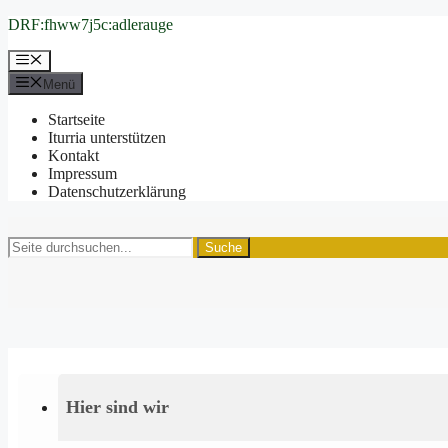
Zum
DRF:fhww7j5c:adlerauge
Inhalt
springen
Menü
Menü
Startseite
Iturria unterstützen
Kontakt
Impressum
Datenschutzerklärung
Suche
Hier sind wir