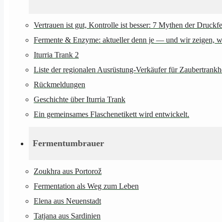
Vertrauen ist gut, Kontrolle ist besser: 7 Mythen der Druckf
Fermente & Enzyme: aktueller denn je — und wir zeigen, wie
Iturria Trank 2
Liste der regionalen Ausrüstung-Verkäufer für Zaubertrankh
Rückmeldungen
Geschichte über Iturria Trank
Ein gemeinsames Flaschenetikett wird entwickelt.
Fermentumbrauer
Zoukhra aus Portorož
Fermentation als Weg zum Leben
Elena aus Neuenstadt
Tatjana aus Sardinien