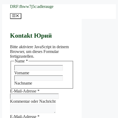
Zum
DRF:fhww7j5c:adlerauge
Inhalt
springen
Menü
Kontakt Юрий
Bitte aktiviere JavaScript in deinem
Browser, um dieses Formular
fertigzustellen.
Name
*
Vorname
Nachname
E-Mail-Adresse
*
Kommentar oder Nachricht
E-Mail-Adresse
*